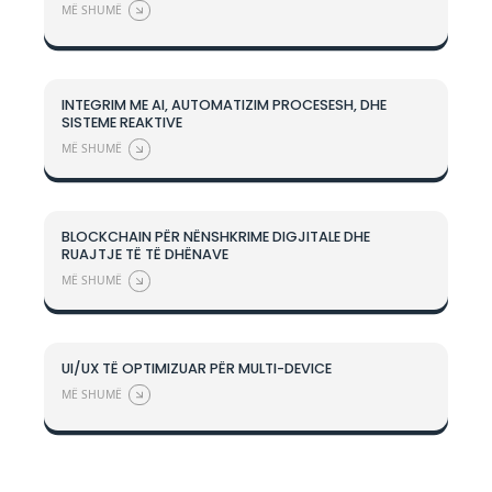
përditshme financiare. Falë marrëveshjes mes QKB d
kjo zgjidhje inovative u ofrohet falas të gjitha bizne
Shqipëri.
ME SMARTFIN JU MUND TË:
•
Lëshoni fatura elektronike lehtësisht, sipas proce
fiskalizimit.
•
Menaxhoni kontabilitetin dhe mbani nën kontroll
gjitha shpenzimet dhe të ardhurat.
•
Monitoroni të dhënat në kohë reale për një pasq
qartë dhe të saktë të financave.
TEKNOLOGJITË QË PËRDORI