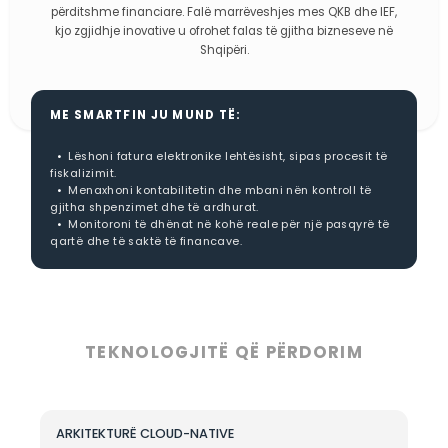
•
Transferoni para në kohë reale, pa vonesa.
•
Kryeni pagesa me telefon, pa pasur nevojë për 
fizike.
•
Paguani fatura të shërbimeve utilitare, në pak
sekonda.
•
Kurseni dhe investoni direkt nga aplikacioni.
•
Shtoni të ardhura në portofol me siguri të lartë.
•
Kryeni pagesa përmes QR Code ose numrit të cel
Platforma digjitale financiare për biznes
Shqipëri.
E certifikuar nga DPT dhe AKSHI, SmartFin është krijua
ndihmuar bizneset të thjeshtojnë proceset e tyre