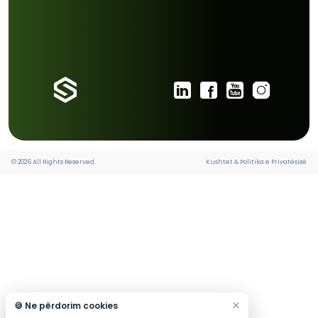
UI/UX TË OPTIMIZUAR PËR MULTI-DEVICE
MË SHUMË