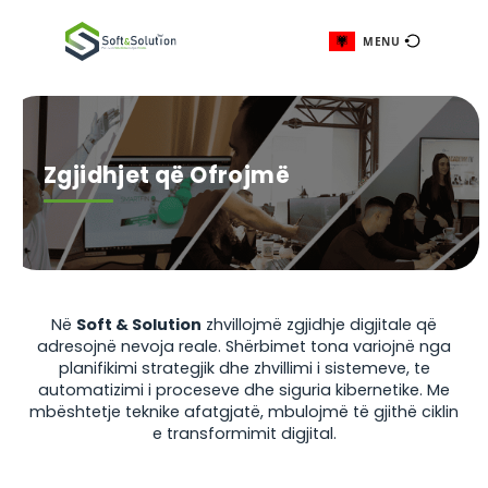
ME
Zgjidhjet që Ofrojmë
Në
Soft & Solution
zhvillojmë zgjidhje digji
adresojnë nevoja reale. Shërbimet tona vari
planifikimi strategjik dhe zhvillimi i sisteme
automatizimi i proceseve dhe siguria kiberne