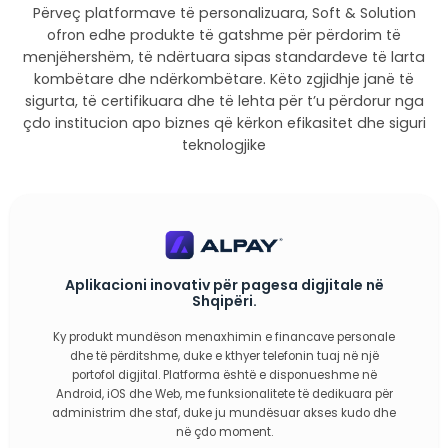
ZHVILLIM APLIKACIONESH WEB
PRODUKTET TONA
Përveç platformave të personalizuara, Soft & 
DIZAJN & ZHVILLIM FAQESH WEB
ofron edhe produkte të gatshme për përdo
menjëhershëm, të ndërtuara sipas standardeve
kombëtare dhe ndërkombëtare. Këto zgjidhje
sigurta, të certifikuara dhe të lehta për t’u pë
çdo institucion apo biznes që kërkon efikasitet 
teknologjike
SIGURI & MIRËMBAJTJE