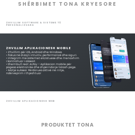
mbështetje teknike afatgjatë, mbulojmë të gjit
e transformimit digjital.
SHËRBIMET TONA KRYES
ZHVILLIM SOFTWARE & SISTEME TË
PERSONALIZUARA
ZHVILLIM APLIKACIONESH MOBILE
• Zhvillim për iOS, Android dhe Windows.
• Fokus në dizajn intuitiv, performancë dhe siguri.
• Integrim me sistemet ekzistuese dhe menaxhim
i kontrolluar i aksesit.
• Shembull real: ALPay – Aplikacion mobile për
pagesa elektronike dhe shpërndarje listash page.
• Matje suksesi: Përdorues aktivë në rritje,
ndërveprim i thjeshtuar