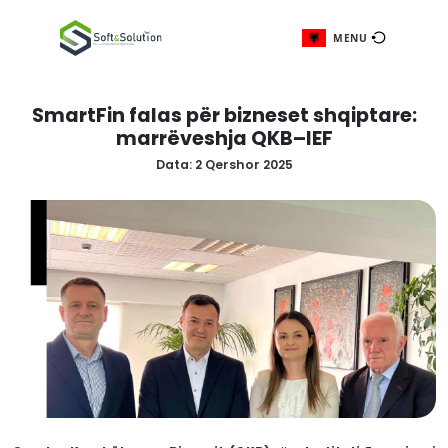
ME
SmartFin falas për bizneset shqi
marrëveshja QKB–IEF
Data:
2 Qershor 2025