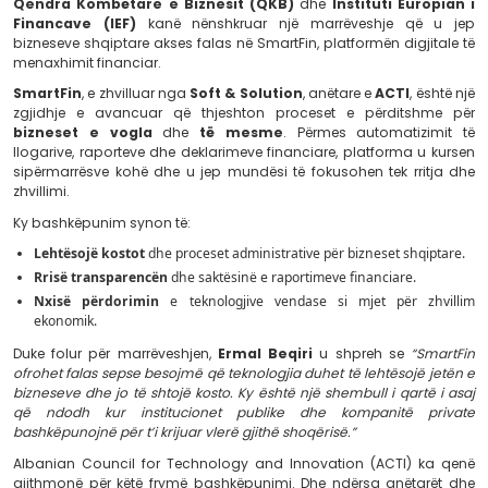
Qendra Kombëtare e Biznesit (QKB)
dhe
Institut
Financave (IEF)
kanë nënshkruar një marrëveshj
bizneseve shqiptare akses falas në SmartFin, platformën
menaxhimit financiar.
SmartFin
, e zhvilluar nga
Soft & Solution
, anëtare e
A
zgjidhje e avancuar që thjeshton proceset e për
bizneset e vogla
dhe
të mesme
. Përmes auto
llogarive, raporteve dhe deklarimeve financiare, platf
sipërmarrësve kohë dhe u jep mundësi të fokusohen te
zhvillimi.
Ky bashkëpunim synon të:
Lehtësojë kostot
dhe proceset administrative për biznese
Rrisë transparencën
dhe saktësinë e raportimeve financ