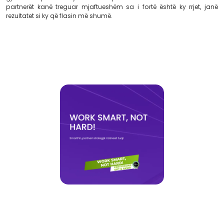
Nxisë përdorimin
e teknologjive vendase si mjet 
ekonomik.
Duke folur për marrëveshjen,
Ermal Beqiri
u shpreh
ofrohet falas sepse besojmë që teknologjia duhet të leht
bizneseve dhe jo të shtojë kosto. Ky është një shembull i
që ndodh kur institucionet publike dhe kompan
bashkëpunojnë për t’i krijuar vlerë gjithë shoqërisë.”
Albanian Council for Technology and Innovation (A
gjithmonë për këtë frymë bashkëpunimi. Dhe ndërsa 
partnerët kanë treguar mjaftueshëm sa i fortë është k
rezultatet si ky që flasin më shumë.