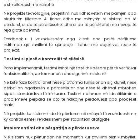
teknike dhe pritshmëritë e palëve të përfshira.
Kjo ndihmon që projekti të mos ndërtohet mbi supoz
informacion konkret. Sa më e qartë të jetë analiza në fi
lehtë bëhet përcaktimi i drejtimit, prioriteteve dhe funksi
duhet të zhvillohen.
Strategjia dhe projektimi i zgjidhjes
Pas analizës, projekti kalon në fazën e projektimit dhe zh
përcaktohet mënyra si do të ndërtohet platform
organizohen funksionalitetet dhe si do të sigurohet që zgj
e shkallëzueshme në kohë.
Në projekte teknologjike, projektimi nuk lidhet vetëm 
strukturën fillestare. Ai lidhet edhe me mënyrën si s
përdoret, si do të përditësohet dhe si do të përshtatet
reja gjatë operimit.
Feedback-u i vazhdueshëm nga klienti dhe palët
ndihmon që zhvillimi të qëndrojë i lidhur me objekti
projektit.