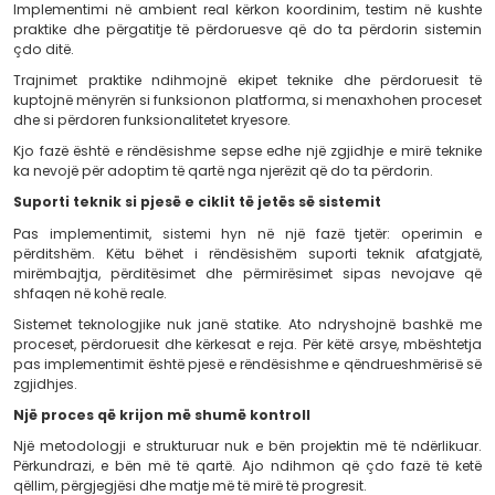
Testimi si pjesë e kontrollit të cilësisë
Para implementimit, testimi është një fazë thelbësore për 
funksionalitetin, performancën dhe sigurinë e sistemit.
Në këtë fazë kontrollohet nëse platforma funksionon si
përballon ngarkesën e parashikuar dhe nëse të dhë
sipas standardeve të kërkuara. Testimi ndihmon në ide
problemeve përpara se ato të ndikojnë përdoruesit 
reale.
Në projekte ku sistemet do të përdoren në mënyrë të 
ky kontroll është i rëndësishëm për stabilitetin afatgjatë.
Implementimi dhe përgatitja e përdoruesve
Një sistem nuk përfundon në momentin kur zhvillimi te
Implementimi në ambient real kërkon koordinim, test
praktike dhe përgatitje të përdoruesve që do ta përdo
çdo ditë.
Trajnimet praktike ndihmojnë ekipet teknike dhe pë