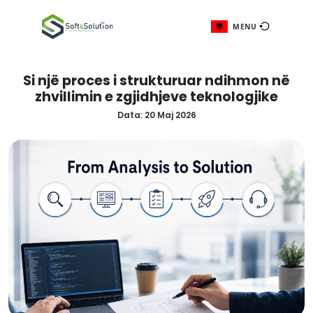
ME
Si një proces i strukturuar ndih
zhvillimin e zgjidhjeve teknolo
Data:
20 Maj 2026