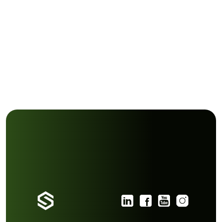
Nga analiza fillestare te suporti afatgjatë, proces
ndërtimin e zgjidhjeve që nuk funksionojnë vetëm n
lançimit, por që mund të mirëmbahen, përmirësohen dh
në kohë.
Një qasje e bazuar në qartësi dhe vazhdimësi
Siç shprehet
Ermal Beqiri
, themelues i
Soft & Solutio
“Në projektet teknologjike, cilësia nuk vjen vetëm nga zhv
Ajo vjen edhe nga mënyra si menaxhohet i gjithë procesi
është i qartë nga fillimi deri në fund, edhe rezultat
qëndrueshëm.”
Një proces i strukturuar ndihmon që zgjidhjet tek
ndërtohen mbi nevoja reale, të testohen me 
implementohen me qartësi dhe të mbështeten n
vazhdueshme pas lançimit.