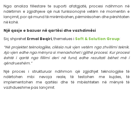
kuptojnë mënyrën si funksionon platforma, si menaxho
dhe si përdoren funksionalitetet kryesore.
Kjo fazë është e rëndësishme sepse edhe një zgjidhje e
ka nevojë për adoptim të qartë nga njerëzit që do ta për
Suporti teknik si pjesë e ciklit të jetës së sistemit
Pas implementimit, sistemi hyn në një fazë tjetër
përditshëm. Këtu bëhet i rëndësishëm suporti tekni
mirëmbajtja, përditësimet dhe përmirësimet sipas 
shfaqen në kohë reale.
Sistemet teknologjike nuk janë statike. Ato ndryshoj
proceset, përdoruesit dhe kërkesat e reja. Për këtë arsy
pas implementimit është pjesë e rëndësishme e qëndru
zgjidhjes.
Një proces që krijon më shumë kontroll
Një metodologji e strukturuar nuk e bën projektin më t
Përkundrazi, e bën më të qartë. Ajo ndihmon që çdo 
qëllim, përgjegjësi dhe matje më të mirë të progresit.