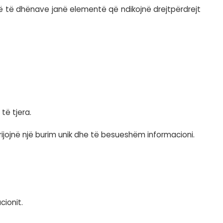
eshme në të gjitha sistemet.
e.
emi vihet në përdorim.