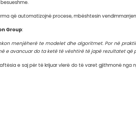
Artificiale mund të kompensojë problemet që lidh
i, mungesa apo mospërputhje, sistemi do t’i pë
 të dhënave është një nga investimet më të rënd
bi besim
ia apo administrata publike, cilësia e të dhënav