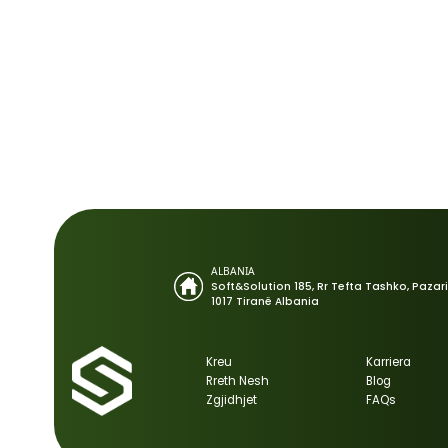
Një informacion i pasaktë mund të ndikojë
Prandaj, besueshmëria e platformës nuk 
Ajo matet edhe nga besueshmëria e të dh
Në Soft & Solution Group besojmë se Intelig
Ajo fillon me të dhëna të sakta, të organ
Vetëm mbi një bazë të tillë mund të ndër
Siç shprehet
Ermal Beqiri
, themelues i
So
“Kur flasim për Inteligjencën Artificia
janë të sakta dhe të organizuara, edhe t