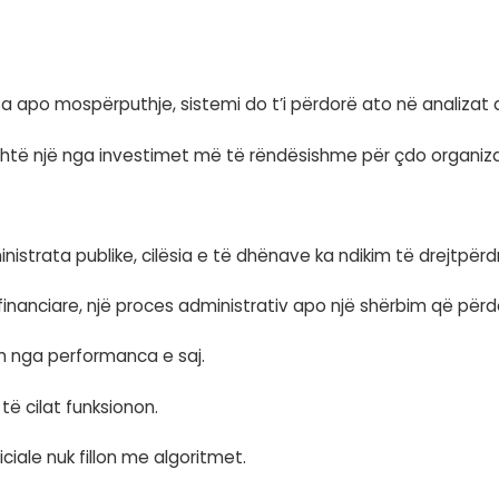
acionit, kontrolli i cilësisë, gjurmueshmëria dhe 
më e besueshme bëhet edhe Inteligjenca Artific
nformacionit
k qëndron më në një sistem të vetëm.
e, sistemeve ERP, CRM-ve, aplikacioneve institu
ë standardizuar dhe shkëmbejnë të dhëna në kohë
 procese më të automatizuara dhe vendimmarrje