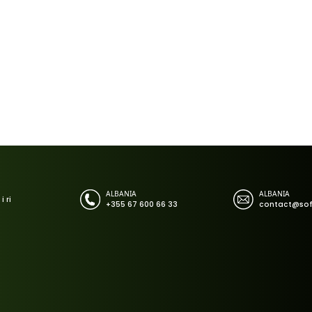
 një analizë financiare, një proces administrati
matet vetëm nga performanca e saj.
ënave mbi të cilat funksionon.
jenca Artificiale nuk fillon me algoritmet.
izuara dhe të besueshme.
tohen platforma që automatizojnë procese, mbësh
ft & Solution Group
:
le, vëmendja shkon menjëherë te modelet dhe a
eknologjia më e avancuar do ta ketë të vështirë