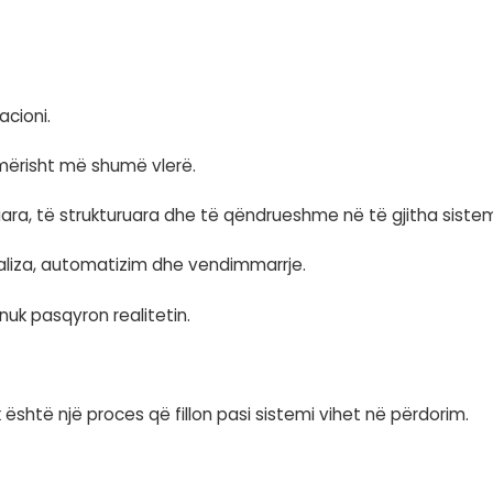
është vetëm një çështje teknike. Ajo është theme
 dhënat
arrin vendime në mënyrë të pavarur.
dispozicion dhe krijojnë përgjigje bazuar në atë 
ë ose kontradiktor, edhe rezultatet do të jenë të
e nuk fillon me algoritmin.