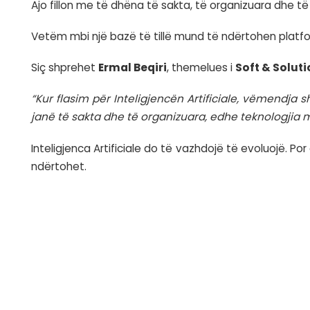
AI nuk korrigjon të dhënat e dobëta
Ekziston një ide e gabuar se Inteligjenca 
Në praktikë ndodh e kundërta.
AI përpunon informacionin që merr.
Nëse baza e të dhënave përmban pasaktës
Për këtë arsye, përmirësimi i cilësisë së
Platformat inteligjente ndërtohen m
Në sektorë si GovTech, FinTech, shëndetës