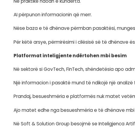
Politikat e aksesit, standardizimi i inform
në performancën e platformës.
Sa më mirë të organizohen të dhënat, aq 
Integrimi i sistemeve rrit cilësinë e i
Në organizatat moderne, informacioni nu
Ai shpërndahet mes platformave financiar
Kur këto sisteme komunikojnë në mënyrë t
Kjo është baza për analiza më të sakta,