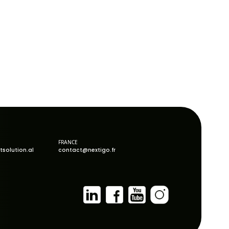
v apo një shërbim që përdoret nga mijëra qytetar
tesin vendimmarrjen dhe krijojnë vlerë reale p
lgoritmet. Por në praktikë, puna fillon shumë
 të japë rezultatet që presim.”