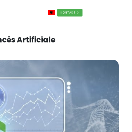
RRIERA
BLOG
FAQS
li i Inteligjencës Artificial
2026