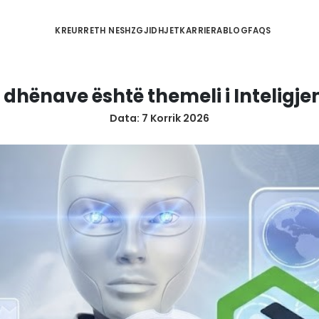
KREU
RRETH NESH
ZGJIDHJET
KA
ësia e të dhënave është theme
Data:
7 Korrik 