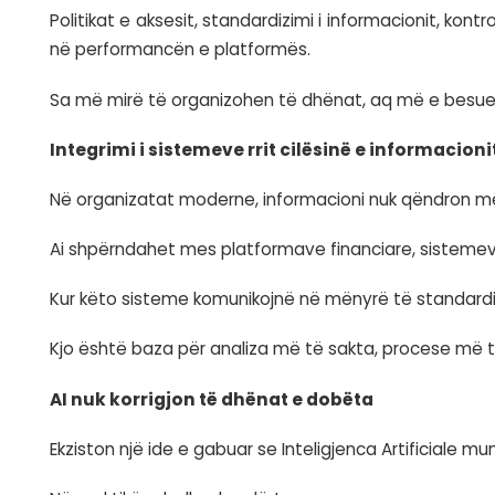
Organizatat prodhojnë çdo ditë sasi të m
Por më shumë të dhëna nuk do të thotë
Vlera krijohet kur të dhënat janë të sakta
Vetëm në këtë mënyrë ato mund të përdo
Në të kundërt, platformat përpunojnë info
Data Governance është pjesë e arkite
Në platformat enterprise, menaxhimi i të 
Ai projektohet që në fazën e arkitekturës.