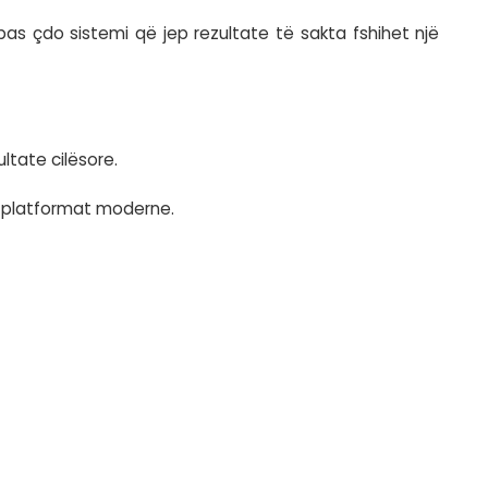
eligjente. Megjithatë, pas çdo sistemi që jep r
uk mund të prodhojë rezultate cilësore.