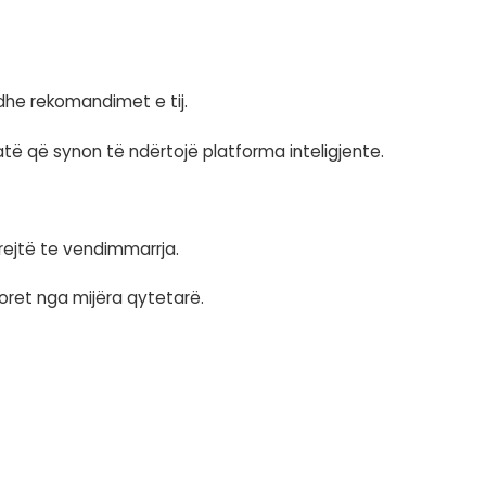
menaxhimi i ciklit të jetës së të dhënave janë el
iale.
cionale dhe shërbimeve të tjera.
 reale, organizatat krijojnë një burim unik dh
 më të mirë.