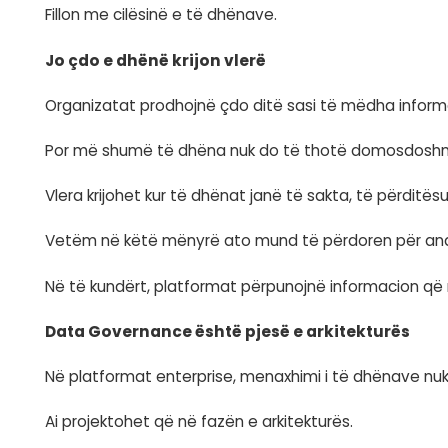
Për këtë arsye, cilësia e të dhënave nuk 
Inteligjenca Artificiale mëson nga të
Modelet e Inteligjencës Artificiale nuk m
Ato analizojnë informacionin që u vihet në 
Nëse informacioni është i paplotë, i pasakt
Prandaj, suksesi i një platforme inteligjent
Fillon me cilësinë e të dhënave.
Jo çdo e dhënë krijon vlerë