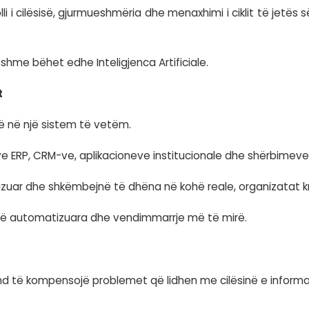
ëdha informacioni.
 domosdoshmërisht më shumë vlerë.
, të përditësuara, të strukturuara dhe të qëndru
ren për analiza, automatizim dhe vendimmarrj
rmacion që nuk pasqyron realitetin.
kturës
dhënave nuk është një proces që fillon pasi sist