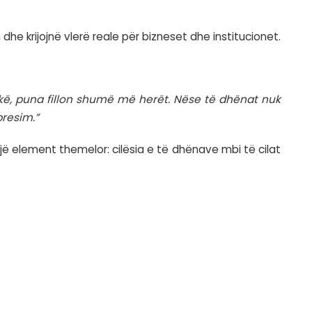
en me cilësinë e informacionit.
rdorë ato në analizat dhe rekomandimet e tij.
ësishme për çdo organizatë që synon të ndërtojë
e ka ndikim të drejtpërdrejtë te vendimmarrja.