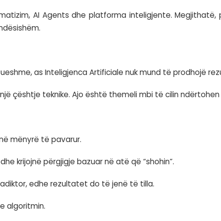
 pothuajse çdo diskutimi rreth teknologjisë.
uara, automatizim, AI Agents dhe platforma int
umë më i rëndësishëm.
 dhe të besueshme, as Inteligjenca Artificiale n