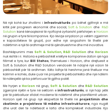
Në një kohë kur zhvillimi i
infrastrukturës
po bëhet g
kritik për progresin ekonomik dhe social,
Soft & Solut
Solution
kanë kënaqësinë të njoftojnë zyrtarisht përfshir
në grupin e tyre të kompanive. Kjo lëvizje sinjalizon jo v
e kapaciteteve të grupit, por edhe një angazhim t
ndërtimin e një të ardhmeje më të qëndrueshme dhe më 
Bashkëpunimi mes
Soft & Solution
,
R&D Solution
nuk është i ri. Historia e përbashkët e këtyre kompanive
fillimet e tyre, kur
Bill Stahos
, themeluesi i Horizon, dhe
Soft & Solution dhe R&D Solution vendosën të ndajnë n