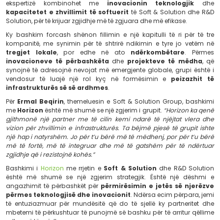
përbashkët për të ardhmen. Këto lidhje të hershme jan
kalimin e kohës, duke çuar në projekte të përbashkëta d
të ndërsjellë që ka përforcuar të gjitha palët.
Me hyrjen e
Horizon
në grup,
Soft & Solution
dhe
R
zgjerojnë rrjetin e tyre në sektorin e
infrastrukturës
, s
për të përballuar sfidat moderne të ndërtimit dhe planif
Horizon sjell në grup një ekspertizë të thellë në
proj
zbatimin e projekteve të mëdha infrastrukturor
dhe urat deri te ndërtesat e larta dhe komplekset ind
ekspertizë kombinohet me
inovacionin teknol
kapacitetet e zhvillimit të softuerit
të Soft & Solu
Solution, për të krijuar zgjidhje më të zgjuara dhe më efik
Ky bashkim forcash shënon fillimin e një kapitulli të 
kompanitë, me synimin për të shtrirë ndikimin e tyre
tregjet lokale
, por edhe në ato
ndërkombët
inovacioneve të përbashkëta
dhe
projekteve t
synojnë të adresojnë nevojat më emergjente globale, g
vendosur të luajë një rol kyç në formësimin e
p
infrastrukturës së së ardhmes
.