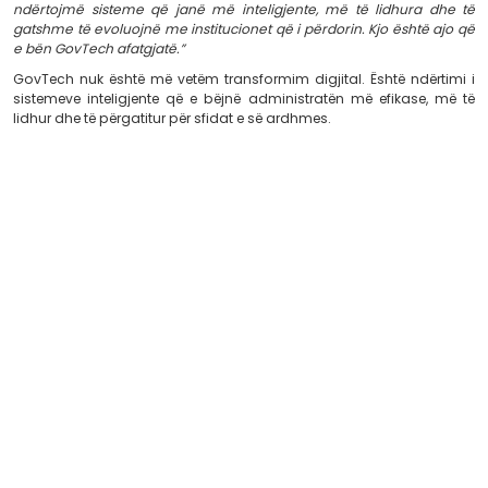
platforme publike.
E ardhmja ndërtohet mbi sisteme inteligjente
Faza e ardhshme e GovTech nuk do të matet n
shërbimeve që ofrohen online.
Do të matet nga aftësia e sistemeve për të bashkëpu
automatizuar proceset dhe për të përdorur Inteligjencë
për të ofruar shërbime gjithnjë e më efikase.
Platforma GovTech nuk ndërtohen më si aplikacione të 
Ato projektohen si ekosisteme të ndërlidhura, ku identit
shkëmbimi i të dhënave, automatizimi i proceseve dhe 
Artificiale punojnë së bashku për të krijuar një adm
moderne dhe më të aftë për t’iu përgjigjur nevojave të q
bizneseve.
Vizioni ynë
Sistemet digjitale publike do të ndërtohen mbi arkitektu
automatizim inteligjent dhe përdorimin e Inteligjencës Ar