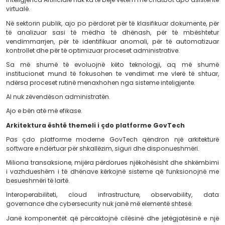
formularët online.
Ajo ndërtohet mbi automatizimin e proceseve.
Workflow engines, business rules, validimet aut
orkestrimi i proceseve po reduktojnë kohën e përpunimit
dhe po eliminojnë shumë hapa që deri dje kryheshin ma
Rezultati është i dukshëm.
Procese që dikur kërkonin disa orë ose disa vizit
institucione, sot në shumë raste mund të përfundojn
minutash falë integrimit dhe automatizimit të sistemeve
Inteligjenca Artificiale po hap kapitullin e 
GovTech
Inteligjenca Artificiale nuk ka të bëjë vetëm me chatbot 
virtualë.
Në sektorin publik, ajo po përdoret për të klasifikuar d
të analizuar sasi të mëdha të dhënash, për të
vendimmarrjen, për të identifikuar anomali, për të 