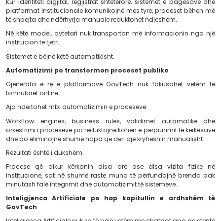
Kjo është epoka e re e GovTech.
Nga platforma individuale te ekosistemet e ndër
Shërbimet publike moderne nuk ndërtohen më si apl
izoluara.
Ato funksionojnë si pjesë e një ekosistemi ku sisteme
shkëmbejnë informacion në kohë reale përmes API-ve,
të interoperabilitetit dhe arkitekturave të integruara.
Kur identiteti digjital, regjistrat shtetërorë, sistemet e
platformat institucionale komunikojnë mes tyre, proce
të shpejta dhe ndërhyrja manuale reduktohet ndjeshëm
Në këtë model, qytetari nuk transporton më informaci
institucion te tjetri.
Sistemet e bëjnë këtë automatikisht.
Automatizimi po transformon proceset publike
Gjenerata e re e platformave GovTech nuk fokusoh