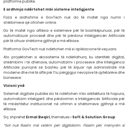
kontrollet dhe për të optimizuar proceset administrative.
Sa më shumë të evoluojnë këto teknologji, a
institucionet mund të fokusohen te vendimet me vler
ndërsa proceset rutinë menaxhohen nga sisteme inteligj
AI nuk zëvendëson administratën.
Ajo e bën atë më efikase.
Arkitektura është themeli i çdo platforme GovTe
Pas çdo platforme moderne GovTech qëndron një 
software e ndërtuar për shkallëzim, siguri dhe disponue
Miliona transaksione, mijëra përdorues njëkohësisht d
i vazhdueshëm i të dhënave kërkojnë sisteme që fun
besueshmëri të lartë.
Interoperabiliteti, cloud infrastructure, observa
governance dhe cybersecurity nuk janë më elementë sht
Janë komponentët që përcaktojnë cilësinë dhe jetëgja