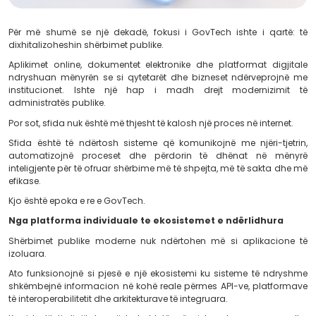
Për më shumë se një dekadë, fokusi i GovTech ishte
dixhitalizoheshin shërbimet publike.
Aplikimet online, dokumentet elektronike dhe platform
ndryshuan mënyrën se si qytetarët dhe bizneset ndë
institucionet. Ishte një hap i madh drejt mode
administratës publike.
Por sot, sfida nuk është më thjesht të kalosh një proces në
Sfida është të ndërtosh sisteme që komunikojnë me nj
automatizojnë proceset dhe përdorin të dhëna
inteligjente për të ofruar shërbime më të shpejta, më të
efikase.