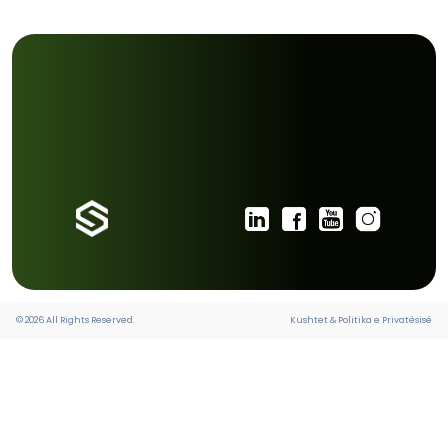
të mbështetur institucionet në ofrimin e shërbimeve g
efikase.
Siç shprehet
Ermal Beqiri
, themelues i
Soft & Solutio
“Sot nuk flasim më vetëm për digjitalizim. Flasim pë
ndërtojmë sisteme që janë më inteligjente, më të li
gatshme të evoluojnë me institucionet që i përdorin. Kjo
e bën GovTech afatgjatë.”
GovTech nuk është më vetëm transformim digjital. Ësht
sistemeve inteligjente që e bëjnë administratën më ef
lidhur dhe të përgatitur për sfidat e së ardhmes.