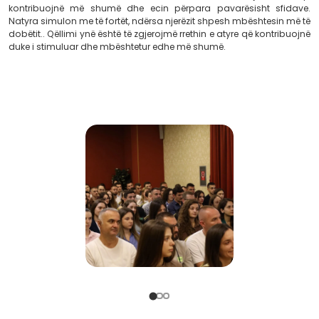
kemi zgjedhur të përqendrohemi tek ata që kontribuoj
që nuk ndalen kur hasin pengesa dhe që e shohin sfidë
për rritje.
“Mund të jetë më e lehtë të ndalosh për të pritur ata q
Por është më e drejtë të ecësh përpara dhe t’i ftosh ata 
me shembullin tënd. Frymëzimi është më i fuqishëm se 
vjen puna për të ndërtuar diçka që qëndron.”
u shpreh
gjatë takimit.
Në
Soft & Solution
,
ne kemi vendosur të favoriz
kontribuojnë më shumë dhe ecin përpara pavarësis
Natyra simulon me të fortët, ndërsa njerëzit shpesh mbë
dobëtit.. Qëllimi ynë është të zgjerojmë rrethin e atyre q
duke i stimuluar dhe mbështetur edhe më shumë.