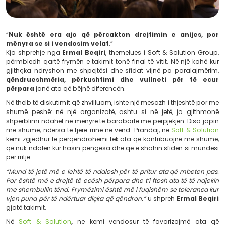
“
Nuk është era ajo që përcakton drejtimin e 
mënyra se si i vendosim velat
.”
Kjo shprehje nga
Ermal Beqiri
, themelues i Soft & So
përmbledh qartë frymën e takimit tonë final të vitit. Në
gjithçka ndryshon me shpejtësi dhe sfidat vijnë pa p
qëndrueshmëria, përkushtimi dhe vullneti p
përpara
janë ato që bëjnë diferencën.
Në thelb të diskutimit që zhvilluam, ishte një mesazh i th
shumë peshë: në një organizatë, ashtu si në jetë, 
shpërblimi ndahet në mënyrë të barabartë me përpjekje
më shumë, ndërsa të tjerë rrinë në vend. Prandaj, në
So