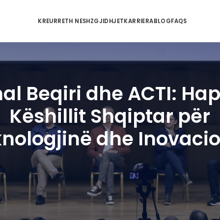
KREU
RRETH NESH
ZGJIDHJET
KA
Ermal Beqiri dhe 
Këshillit Shq
Teknologjinë dhe