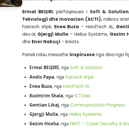
inovacionit
në Shqipëri.
Në këtë aktivitet u zhvill
platformë të besueshme
mënyrë simbolike aktin e 
njohurive dhe miratim
dixhitale
,
sigurinë kibe
Ermal BEQIRI
, përfaqë
Teknologji dhe Inovaci
Fastech shpk,
Enea Buz
dev.al,
Gjergji Mulla
– H
dhe
Enor Nakuçi
– kreatx