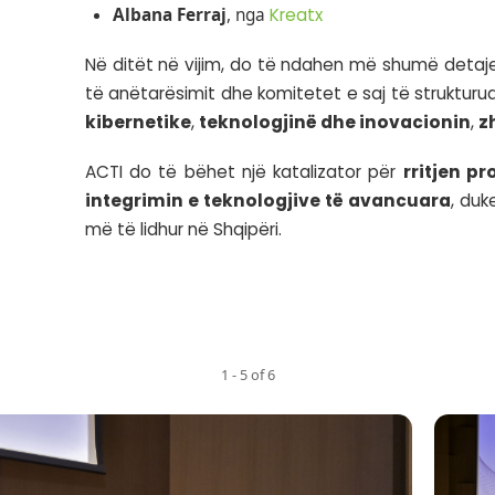
Paneli ndau mesazhe
ins
Ermal BEQIRI
, nga
Sof
Andis Papa
, nga
Faste
Enea Buza
, nga
HardT
Kushtrim Shala
, nga
I
Gentian Likaj
, nga
Co
Gjergji Mulla
, nga
Hel
Gezim Hoxha
, nga
FIR
Albana Ferraj
, nga
Kre
Në ditët në vijim, do të
të anëtarësimit dhe komit