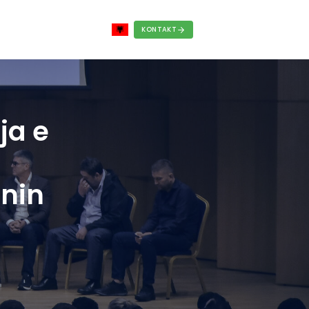
RRIERA
BLOG
FAQS
ACTI: Hapja e
iptar për
 Inovacionin