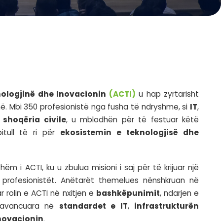
illi Shqiptar për Teknologjinë dhe Inovac
ëzues të zhvilluar në Tiranë. Mbi 350 profesionis
kademia
,
biznesi
dhe
shoqëria civile
, u m
r të shënuar një kapitull të ri për
ekosis