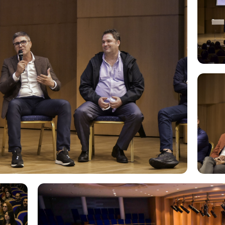
kibernetike
,
teknologji
ACTI do të bëhet një kat
integrimin e teknologj
më të lidhur në Shqipëri.
1
-
5
of
6