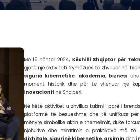
Më 15 nëntor 2024,
Kësh
gjatë një aktiviteti frym
siguria kibernetike
,
a
moment historik dhe pë